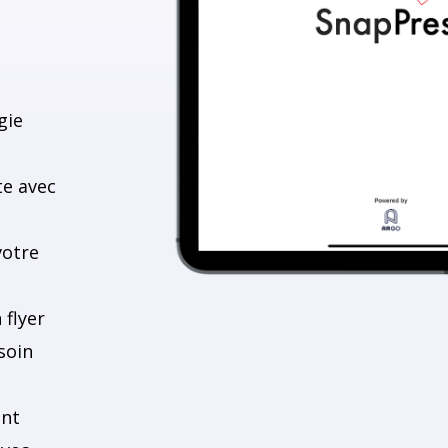
gie
e avec
votre
 flyer
soin
ent