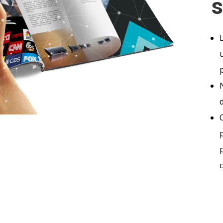
s
d
C
c