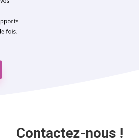
 vos
upports
e fois.
Contactez-nous !